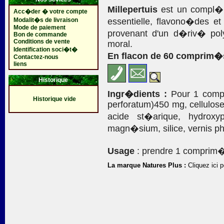
Millepertuis
est un compl�me
Acc�der � votre compte
Modalit�s de livraison
essentielle, flavono�des et
Mode de paiement
provenant d'un d�riv� poly
Bon de commande
Conditions de vente
moral.
Identification soci�t�
En flacon de 60 comprim�s
Contactez-nous
liens
Historique
Ingr�dients :
Pour 1 compr
Historique vide
perforatum)450 mg, cellulose 
acide st�arique, hydroxy
magn�sium, silice, vernis p
Usage
: prendre 1 comprim� 
La marque Natures Plus :
Cliquez ici p