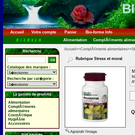
Accueil
Votre compte
Panier
Bio-forme Info
Alimentation
ComplÃ©ments alimen
Accueil
>>
ComplÃ©ments alimentaires
>>
St
Recherche
Rubrique Stress et moral
Catalogue des marques :
M
N
Recherche par cat�gorie :
R
La gamme de produits
Alimentation
ComplÃ©ments
alimentaires
Q
CosmÃ©tique
HygiÃšne
Accessoires
Agrandir l'image.
Nos sevices