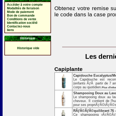
Accéder à votre compte
Obtenez votre remise su
Modalités de livraison
Mode de paiement
le code
dans la case pro
Bon de commande
Conditions de vente
Identification société
Contactez-nous
liens
Historique
Historique vide
Les derni
Capiplante
Capidouche Eucalyptus/Me
Le Capidouche est recom
(enfants ÃƒÂ partir de 7 ans
corps au quotidien.
Plus d'info
Shampooing Doux au Lava
Le shampooing doux au lav
cheveux. Il contient de l'h
pour ses propriÃƒÂ©tÃƒÂ©s 
RÃƒÂ©ÃƒÂ©quilibrant 76 -
Ce shampooing rÃƒÂ©ÃƒÂ