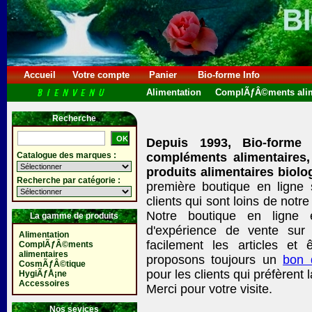
Accueil
Votre compte
Panier
Bio-forme Info
Alimentation
ComplÃƒÂ©ments alim
Recherche
Depuis 1993, Bio-forme
Catalogue des marques :
compléments alimentaires,
produits alimentaires biolo
Recherche par catégorie :
première boutique en ligne
clients qui sont loins de no
Notre boutique en ligne 
La gamme de produits
d'expérience de vente sur 
Alimentation
facilement les articles et ê
ComplÃƒÂ©ments
alimentaires
proposons toujours un
bon
CosmÃƒÂ©tique
pour les clients qui préfèrent 
HygiÃƒÅ¡ne
Accessoires
Merci pour votre visite.
Nos sevices