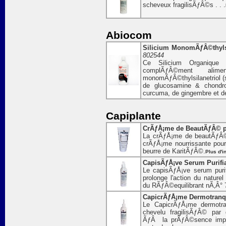
scheveux fragilisÃƒÂ©s . . .
Abiocom
Silicium MonomÃƒÂ©thylsila
802544
Ce Silicium Organique 
complÃƒÂ©ment al
monomÃƒÂ©thylsilanetriol (s
de glucosamine & chondro
curcuma, de gingembre et 
Capiplante
CrÃƒÅ¡me de BeautÃƒÂ© po
La crÃƒÅ¡me de beautÃƒÂ© 
crÃƒÅ¡me nourrissante pou
beurre de KaritÃƒÂ©.
Plus d'i
CapisÃƒÅ¡ve Serum Purifia
Le capisÃƒÅ¡ve serum puri
prolonge l'action du nature
du RÃƒÂ©equilibrant nÃ‚Â° 
CapicrÃƒÅ¡me Dermotranqui
Le CapicrÃƒÅ¡me dermotra
chevelu fragilisÃƒÂ© pa
ÃƒÂ la prÃƒÂ©sence impor