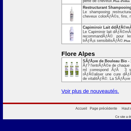
perte de cheveux.
Plus d'infos
Restructurant Shampooing F
Le shampooing restructur
cheveux colorÃƒÂ©s, fins
Capimiroir Lait ddÃƒÂ©mÃ
Le Capimiroir lait dÃƒÂ©mÃƒ
recommandÃƒÂ© pour le
trÃƒÅ¡s sensibilisÃƒÂ©.
Plus 
Flore Alpes
SÃƒÅ¡ve de Bouleau Bio - 
Ãƒ? l'entrÃƒÂ©e de chaque n
ml correspond ÃƒÂ 3 s
rÃƒÂ©aliser une cure dÃƒÂ
de vitalitÃƒÂ©. La SÃƒÅ¡ve 
Voir plus de nouveautés.
Accueil
Page précédente
Haut 
Ce site a é